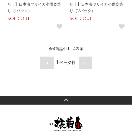
た！】日本海ヤリイカ小僧姿造
た！】日本海ヤリイカ小僧姿造
り（1パック）
り（2パック）
SOLD OUT
SOLD OUT
全
4
商品中
1 - 4
表示
1
ページ目