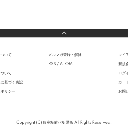
について
メルマガ登録・解除
マイ
て
RSS
/
ATOM
新規
について
ログ
法に基づく表記
カー
ーポリシー
お問
Copyright (C) 銀座板前バル 通販 All Rights Reserved.