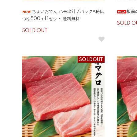
ちょいおでん ハモ出汁 7パック×秘伝
板前
つゆ500ml 1セット 送料無料
SOLD O
SOLD OUT
SOLDOUT