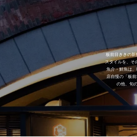
板前目ききの新
スタイルを、そ
魚介・鮮魚は、
店自慢の「板前
の他、旬