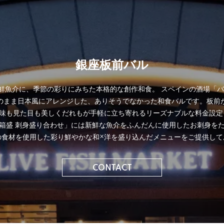
銀座板前バル
鮮魚介に、季節の彩りにみちた本格的な創作和食。 スペインの酒場「バ
のまま日本風にアレンジした、ありそうでなかった和食バルです。板前
味も見た目も美しくだれもが手軽に立ち寄れるリーズナブルな料金設定
箱盛 刺身盛り合わせ」には新鮮な魚介をふんだんに使用したお刺身を
の食材を使用した彩り鮮やかな和×洋を盛り込んだメニューをご提供して
CONTACT