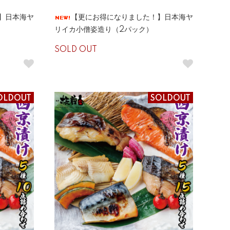
】日本海ヤ
【更にお得になりました！】日本海ヤ
リイカ小僧姿造り（2パック）
SOLD OUT
OLDOUT
SOLDOUT