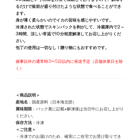
るだけで板前が盛り付けたような状態で食べることができ
ます。
身が薄く柔らかいのでイカの旨味を感じやすいです。
冷凍された状態でスキンパックを剥がして、冷蔵庫内で2～
3時間、涼しい常温で10分程度解凍してお召し上がりくだ
さい。
包丁の使用は一切なし！贈り物にもおすすめです。
催事以外の通常時3〜5日以内に発送予定（店舗休業日を除
く）
＜商品説明＞
産地名
：国産原料（日本海北部）
賞味期限
：パック裏に記載※解凍後は当日中にお召し上がり
ください。
保存方法
：冷凍
＜ご注意＞
・冷凍でのお届けのため、確実にご在宅でお受け取りでき