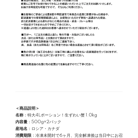
＜商品説明＞
名称
：特大4Lポーション！生ずわい蟹 1.0kg
内容量
：500g×2パック
産地名
：ロシア・カナダ
消費期限
：冷凍未開封で6ヶ月、完全解凍後は当日中にお召