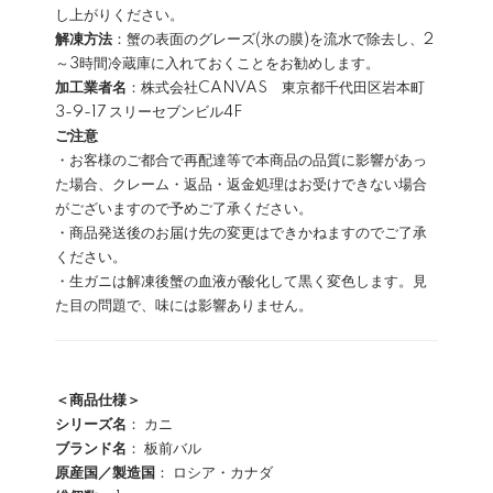
し上がりください。
解凍方法
：蟹の表面のグレーズ(氷の膜)を流水で除去し、2
～3時間冷蔵庫に入れておくことをお勧めします。
加工業者名
：株式会社CANVAS 東京都千代田区岩本町
3-9-17 スリーセブンビル4F
ご注意
・お客様のご都合で再配達等で本商品の品質に影響があっ
た場合、クレーム・返品・返金処理はお受けできない場合
がございますので予めご了承ください。
・商品発送後のお届け先の変更はできかねますのでご了承
ください。
・生ガニは解凍後蟹の血液が酸化して黒く変色します。見
た目の問題で、味には影響ありません。
＜商品仕様＞
シリーズ名
： カニ
ブランド名
： 板前バル
原産国／製造国
： ロシア・カナダ