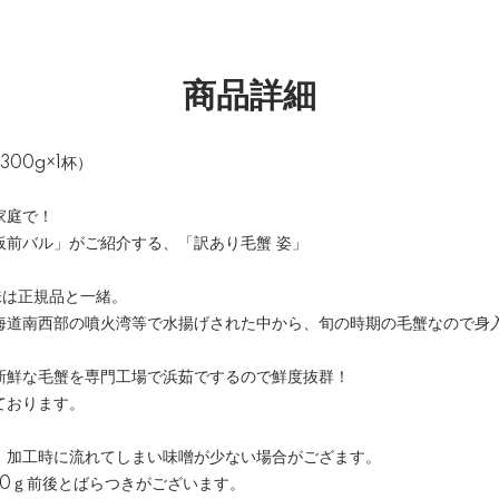
商品詳細
300g×1杯）
家庭で！
板前バル」がご紹介する、「訳あり毛蟹 姿」
味は正規品と一緒。
海道南西部の噴火湾等で水揚げされた中から、旬の時期の毛蟹なので身
新鮮な毛蟹を専門工場で浜茹でするので鮮度抜群！
ております。
、加工時に流れてしまい味噌が少ない場合がござます。
50ｇ前後とばらつきがございます。