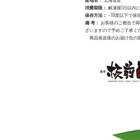
産地名：
北海道産
消費期限：
解凍後1日以内
保存方法：
-18度以下で保
備 考：
お客様のご都合で再
ざいますので予めご了承く
商品発送後のお届け先の変