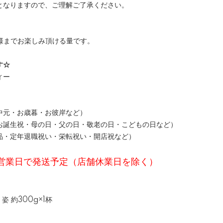
となりますので、ご理解ご了承ください。
様までお楽しみ頂ける量です。
す☆
ィー
中元・お歳暮・お彼岸など）
お誕生祝・母の日・父の日・敬老の日・こどもの日など）
品・定年退職祝い・栄転祝い・開店祝など）
5営業日で発送予定（店舗休業日を除く）
姿 約300g×1杯