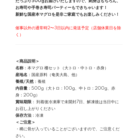
たっぷり500gお届けいたしますので、刺身はもちろん、
お寿司や手巻き寿司パーティーもできちゃいます！
新鮮な国産本マグロを是非ご家庭でもお楽しみください！
催事以外の通常時2〜3日以内に発送予定（店舗休業日を除
く）
＜商品説明＞
名称
：本マグロ 柵セット（大トロ・中トロ・赤身）
産地名
：国産原料（奄美大島、他）
養殖/天然
：養殖
内容量
：500g（大トロ：100g、中トロ：200g、赤
身：200g）
賞味期限
： 到着後冷凍庫で未開封7日、解凍後は当日中に
お召し上がりください
保存方法
：冷凍
＜ご注意＞
・稀に骨が入っていることがございますので、ご注意くだ
さい。