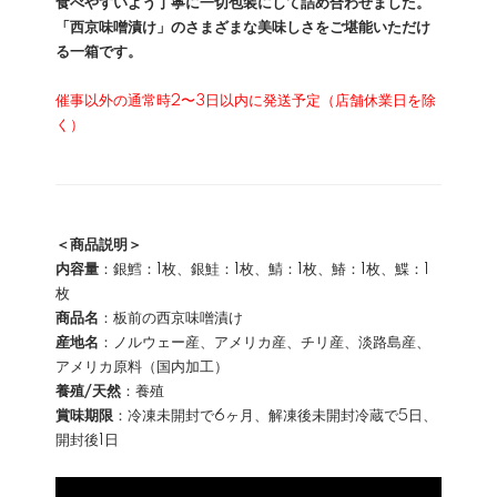
食べやすいよう丁寧に一切包装にして詰め合わせました。
「西京味噌漬け」のさまざまな美味しさをご堪能いただけ
る一箱です。
催事以外の通常時2〜3日以内に発送予定（店舗休業日を除
く）
＜商品説明＞
内容量
：銀鱈：1枚、銀鮭：1枚、鯖：1枚、鰆：1枚、鰈：1
枚
商品名
：板前の西京味噌漬け
産地名
：ノルウェー産、アメリカ産、チリ産、淡路島産、
アメリカ原料（国内加工）
養殖/天然
：養殖
賞味期限
：冷凍未開封で6ヶ月、解凍後未開封冷蔵で5日、
開封後1日